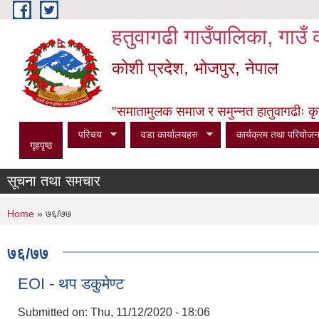
Skip to main content
हतुवागढी गाउँपालिका, गाउँ 
कोशी प्रदेश, भोजपुर, नेपाल
"समातामुलक समाज र समुन्नत हातुवागढीः कृषि, 
परिचय
वडा कार्यालयहरु
कार्यक्रम तथा परियोजन
गृहपृष्ठ
सूचना तथा समचार
You are here
Home
» ७६/७७
७६/७७
EOI - थप डकुमेण्ट
Submitted on:
Thu, 11/12/2020 - 18:06