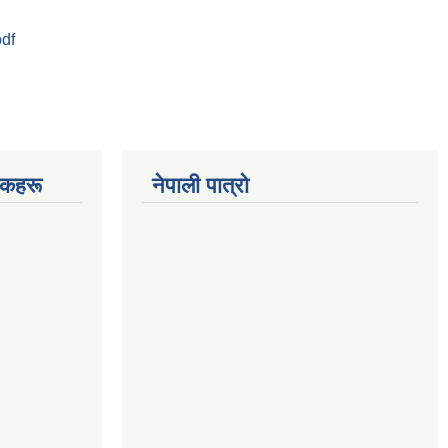
df
चकहरू
नेपाली पात्रो