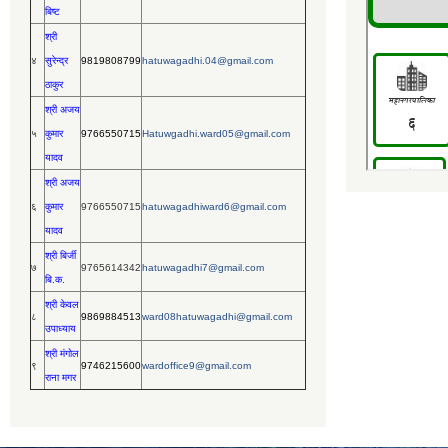
बिष्ट
श्री
४
सुरेन्द्र
9819808799
hatuwagadhi.04@gmail.com
ठाकुर
श्री अजय
५
कुमार
9766550715
Hatuwgadhi.ward05@gmail.com
यादव
श्री अजय
६
कुमार
9766550715
hatuwagadhiward6@gmail.com
यादव
श्री बिर्जी
७
9765614342
hatuwagadhi7@gmail.com
बि.क.
श्री केवल
८
9869884513
ward08hatuwagadhi@gmail.com
उपाध्याय
श्री मंगोल
९
9746215600
wardoffice9@gmail.com
राना मगर