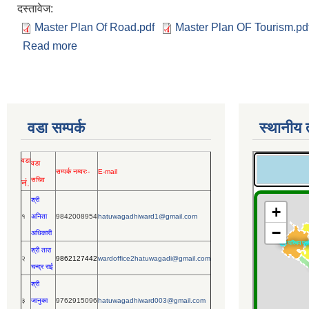
दस्तावेज:
Master Plan Of Road.pdf
Master Plan OF Tourism.pd
Read more
about EOI - थप डकुमेण्ट
वडा सम्पर्क
स्थानीय
वडा
वडा
सम्पर्क नम्वरः-
E-mail
सचिव
नं.
श्री
१
अनिता
9842008954
hatuwagadhiward1@gmail.com
अधिकारी
श्री तारा
२
9862127442
wardoffice2hatuwagadi@gmail.com
चन्द्र राई
श्री
३
जानुका
9762915096
hatuwagadhiward003@gmail.com