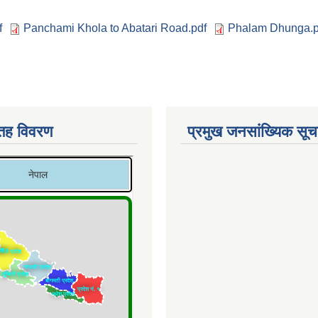
f
Panchami Khola to Abatari Road.pdf
Phalam Dhunga.p
 तह विवरण
प्रमुख जनसांख्यिक सू