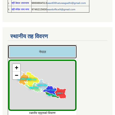
८
श्री केवल उपाध्याय
9869884513
ward08hatuwagadhi@gmail.com
९
श्री मंगोल राना मगर
9746215600
wardoffice9@gmail.com
स्थानीय तह विवरण