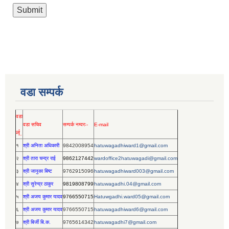
वडा सम्पर्क
वडा
वडा सचिव
सम्पर्क नम्वरः-
E-mail
नं.
१
श्री अनिता अधिकारी
9842008954
hatuwagadhiward1@gmail.com
२
श्री तारा चन्द्र राई
9862127442
wardoffice2hatuwagadi@gmail.com
३
श्री जानुका बिष्ट
9762915096
hatuwagadhiward003@gmail.com
४
श्री सुरेन्द्र ठाकुर
9819808799
hatuwagadhi.04@gmail.com
५
श्री अजय कुमार यादव
9766550715
Hatuwgadhi.ward05@gmail.com
६
श्री अजय कुमार यादव
9766550715
hatuwagadhiward6@gmail.com
७
श्री बिर्जी बि.क.
9765614342
hatuwagadhi7@gmail.com