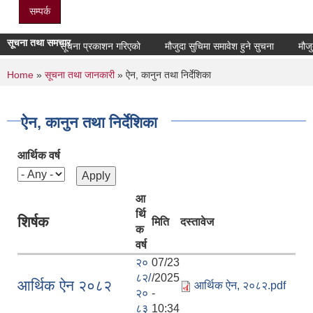
सम्पर्क
सूचना तथा समचार
सूचना प्रकाशन गरिएको
मौजुदा सुचिमा समावेश हुने सुचना
मौजुदा स
You are here
Home
»
सूचना तथा जानकारी
» ऐन, कानुन तथा निर्देशिका
ऐन, कानुन तथा निर्देशिका
आर्थिक वर्ष
आ
र्थि
शिर्षक
मिति
दस्तावेज
क
वर्ष
२०
07/23
८२/
/2025
आर्थिक ऐन २०८२
आर्थिक ऐन, २०८२.pdf
२०
-
८३
10:34