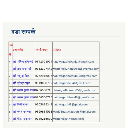
वडा सम्पर्क
वडा
वडा सचिव
सम्पर्क नम्वरः-
E-mail
नं.
१
श्री अनिता अधिकारी
9842008954
hatuwagadhiward1@gmail.com
२
श्री तारा चन्द्र राई
9862127442
wardoffice2hatuwagadi@gmail.com
३
श्री जानुका बिष्ट
9762915096
hatuwagadhiward003@gmail.com
४
श्री सुरेन्द्र ठाकुर
9819808799
hatuwagadhi.04@gmail.com
५
श्री अजय कुमार यादव
9766550715
Hatuwgadhi.ward05@gmail.com
६
श्री अजय कुमार यादव
9766550715
hatuwagadhiward6@gmail.com
७
श्री बिर्जी बि.क.
9765614342
hatuwagadhi7@gmail.com
८
श्री केवल उपाध्याय
9869884513
ward08hatuwagadhi@gmail.com
९
श्री मंगोल राना मगर
9746215600
wardoffice9@gmail.com