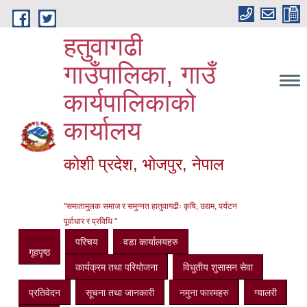
Skip to main content
हतुवागढी
गाउँपालिका, गाउँ
कार्यपालिकाको
कार्यालय
कोशी प्रदेश, भोजपुर, नेपाल
"समातामुलक समाज र समुन्नत हातुवागढीः कृषि, उद्यम, पर्यटन
पूर्वाधार र प्रविधि "
परिचय
वडा कार्यालयहरु
गृहपृष्ठ
कार्यक्रम तथा परियोजना
विधुतीय शुसासन सेवा
प्रतिवेदन
सूचना तथा जानकारी
नमुना फारमहरु
ग्यालरी