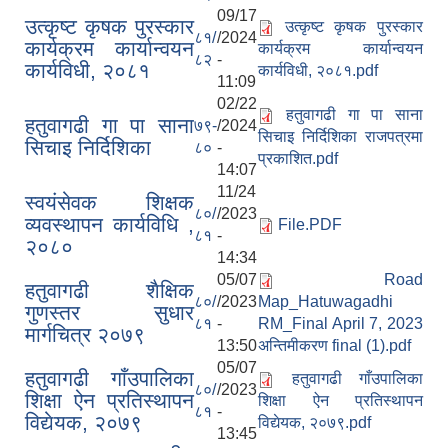
09/17
उत्कृष्ट कृषक पुरस्कार
उत्कृष्ट कृषक पुरस्कार
८१/
/2024
कार्यक्रम कार्यान्वयन
कार्यक्रम कार्यान्वयन
८२
-
कार्यविधी, २०८१
कार्यविधी, २०८१.pdf
11:09
02/22
हतुवागढी गा पा साना
हतुवागढी गा पा साना
७९-
/2024
सिचाइ निर्दिशिका राजपत्रमा
सिचाइ निर्दिशिका
८०
-
प्रकाशित.pdf
14:07
11/24
स्वयंसेवक शिक्षक
८०/
/2023
व्यवस्थापन कार्यविधि ,
File.PDF
८१
-
२०८०
14:34
05/07
Road
हतुवागढी शैक्षिक
८०/
/2023
Map_Hatuwagadhi
गुणस्तर सुधार
८१
-
RM_Final April 7, 2023
मार्गचित्र २०७९
13:50
अन्तिमीकरण final (1).pdf
05/07
हतुवागढी गाँउपालिका
हतुवागढी गाँउपालिका
८०/
/2023
शिक्षा ऐन प्रतिस्थापन
शिक्षा ऐन प्रतिस्थापन
८१
-
विद्येयक, २०७९
विद्येयक, २०७९.pdf
13:45