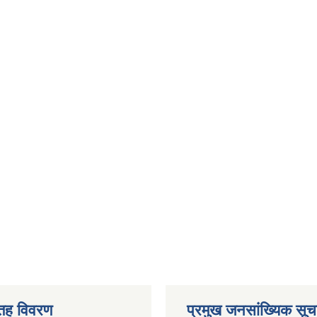
 तह विवरण
प्रमुख जनसांख्यिक सू