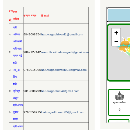
वडा
वडा
सम्पर्क नम्वरः-
E-mail
सचिव
नं.
श्री
१
अनिता
9842008954
hatuwagadhiward1@gmail.com
अधिकारी
श्री तारा
२
9862127442
wardoffice2hatuwagadi@gmail.com
चन्द्र राई
श्री
३
जानुका
9762915096
hatuwagadhiward003@gmail.com
बिष्ट
श्री
४
सुरेन्द्र
9819808799
hatuwagadhi.04@gmail.com
ठाकुर
श्री अजय
५
कुमार
9766550715
Hatuwgadhi.ward05@gmail.com
यादव
श्री अजय