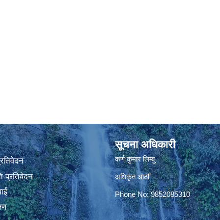
सूचना अधिकारी
कर्ण कुमार लिम्बु
प्रतिवेदन
 प्रतिवेदन
अधिकृत आठौँ
वाई
Phone No: 9852085310
्षण