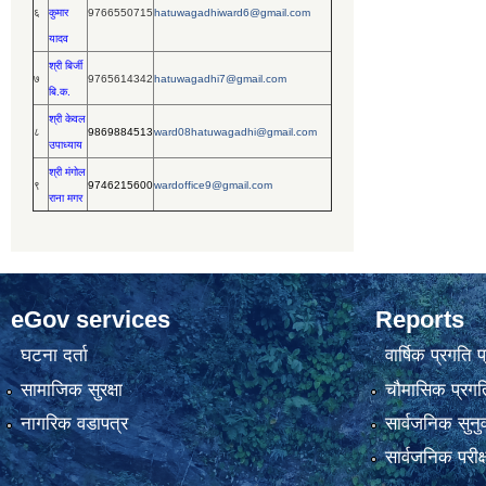
६
कुमार
9766550715
hatuwagadhiward6@gmail.com
यादव
श्री बिर्जी
७
9765614342
hatuwagadhi7@gmail.com
बि.क.
श्री केवल
८
9869884513
ward08hatuwagadhi@gmail.com
उपाध्याय
श्री मंगोल
९
9746215600
wardoffice9@gmail.com
राना मगर
eGov services
Reports
घटना दर्ता
वार्षिक प्रगति 
सामाजिक सुरक्षा
चौमासिक प्रगति
नागरिक वडापत्र
सार्वजनिक सुनु
सार्वजनिक परीक