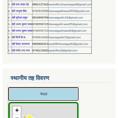
२
श्री तारा चन्द्र राई
9862127442
wardoffice2hatuwagadi@gmail.com
३
श्री जानुका बिष्ट
9762915096
hatuwagadhiward003@gmail.com
४
श्री सुरेन्द्र ठाकुर
9819808799
hatuwagadhi.04@gmail.com
५
श्री अजय कुमार यादव
9766550715
Hatuwgadhi.ward05@gmail.com
६
श्री अजय कुमार यादव
9766550715
hatuwagadhiward6@gmail.com
७
श्री बिर्जी बि.क.
9765614342
hatuwagadhi7@gmail.com
८
श्री केवल उपाध्याय
9869884513
ward08hatuwagadhi@gmail.com
९
श्री मंगोल राना मगर
9746215600
wardoffice9@gmail.com
स्थानीय तह विवरण