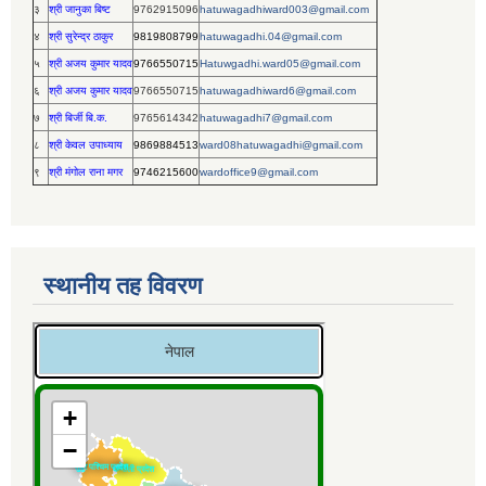
३
श्री जानुका बिष्ट
9762915096
hatuwagadhiward003@gmail.com
४
श्री सुरेन्द्र ठाकुर
9819808799
hatuwagadhi.04@gmail.com
५
श्री अजय कुमार यादव
9766550715
Hatuwgadhi.ward05@gmail.com
६
श्री अजय कुमार यादव
9766550715
hatuwagadhiward6@gmail.com
७
श्री बिर्जी बि.क.
9765614342
hatuwagadhi7@gmail.com
८
श्री केवल उपाध्याय
9869884513
ward08hatuwagadhi@gmail.com
९
श्री मंगोल राना मगर
9746215600
wardoffice9@gmail.com
स्थानीय तह विवरण