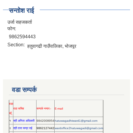
सन्तोश राई
उर्जा सहजकर्ता
फोन:
9862594443
Section:
हतुवागढी गाउँपालिका, भोजपूर
वडा सम्पर्क
वडा
वडा सचिव
सम्पर्क नम्वरः-
E-mail
नं.
१
श्री अनिता अधिकारी
9842008954
hatuwagadhiward1@gmail.com
२
श्री तारा चन्द्र राई
9862127442
wardoffice2hatuwagadi@gmail.com