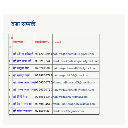
वडा सम्पर्क
वडा
वडा सचिव
सम्पर्क नम्वरः-
E-mail
नं.
१
श्री अनिता अधिकारी
9842008954
hatuwagadhiward1@gmail.com
२
श्री तारा चन्द्र राई
9862127442
wardoffice2hatuwagadi@gmail.com
३
श्री जानुका बिष्ट
9762915096
hatuwagadhiward003@gmail.com
४
श्री सुरेन्द्र ठाकुर
9819808799
hatuwagadhi.04@gmail.com
५
श्री अजय कुमार यादव
9766550715
Hatuwgadhi.ward05@gmail.com
६
श्री अजय कुमार यादव
9766550715
hatuwagadhiward6@gmail.com
७
श्री बिर्जी बि.क.
9765614342
hatuwagadhi7@gmail.com
८
श्री केवल उपाध्याय
9869884513
ward08hatuwagadhi@gmail.com
९
श्री मंगोल राना मगर
9746215600
wardoffice9@gmail.com