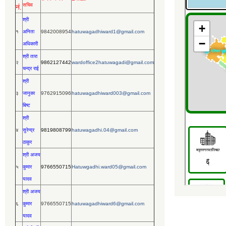
सचिव
नं.
श्री
१
अनिता
9842008954
hatuwagadhiward1@gmail.com
अधिकारी
श्री तारा
२
9862127442
wardoffice2hatuwagadi@gmail.com
चन्द्र राई
श्री
३
जानुका
9762915096
hatuwagadhiward003@gmail.com
बिष्ट
श्री
४
सुरेन्द्र
9819808799
hatuwagadhi.04@gmail.com
ठाकुर
श्री अजय
५
कुमार
9766550715
Hatuwgadhi.ward05@gmail.com
यादव
श्री अजय
६
कुमार
9766550715
hatuwagadhiward6@gmail.com
यादव