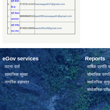
श्री बिर्जी
७
9765614342
hatuwagadhi7@gmail.com
बि.क.
श्री केवल
८
9869884513
ward08hatuwagadhi@gmail.com
उपाध्याय
श्री मंगोल
९
9746215600
wardoffice9@gmail.com
राना मगर
eGov services
Reports
घटना दर्ता
वार्षिक प्रगति 
सामाजिक सुरक्षा
चौमासिक प्रगति
नागरिक वडापत्र
सार्वजनिक सुनु
सार्वजनिक परीक