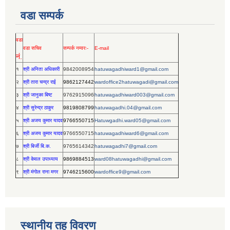
वडा सम्पर्क
वडा
वडा सचिव
सम्पर्क नम्वरः-
E-mail
नं.
१
श्री अनिता अधिकारी
9842008954
hatuwagadhiward1@gmail.com
२
श्री तारा चन्द्र राई
9862127442
wardoffice2hatuwagadi@gmail.com
३
श्री जानुका बिष्ट
9762915096
hatuwagadhiward003@gmail.com
४
श्री सुरेन्द्र ठाकुर
9819808799
hatuwagadhi.04@gmail.com
५
श्री अजय कुमार यादव
9766550715
Hatuwgadhi.ward05@gmail.com
६
श्री अजय कुमार यादव
9766550715
hatuwagadhiward6@gmail.com
७
श्री बिर्जी बि.क.
9765614342
hatuwagadhi7@gmail.com
८
श्री केवल उपाध्याय
9869884513
ward08hatuwagadhi@gmail.com
९
श्री मंगोल राना मगर
9746215600
wardoffice9@gmail.com
स्थानीय तह विवरण