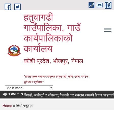
Skip to main content
हतुवागढी
गाउँपालिका, गाउँ
कार्यपालिकाको
कार्यालय
कोशी प्रदेश, भोजपुर, नेपाल
"समातामुलक समाज र समुन्नत हातुवागढीः कृषि, उद्यम, पर्यटन
पूर्वाधार र प्रविधि "
सूचना तथा समचार
ी सुचना।
कवाडी, जडीबुटी र जीवजन्तु निकासी कर संकलन सम्बन्धी ठेक्का आव्हानको स
You are here
Home
» तिर्था कटुवाल