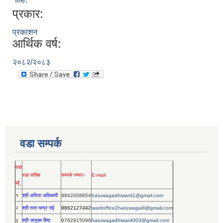
प्रकार:
प्रकाशन
आर्थिक वर्ष:
२०८२/२०८३
वडा सम्पर्क
वडा
वडा सचिव
सम्पर्क नम्वरः-
E-mail
नं.
१
श्री अनिता अधिकारी
9842008954
hatuwagadhiward1@gmail.com
२
श्री तारा चन्द्र राई
9862127442
wardoffice2hatuwagadi@gmail.com
३
श्री जानुका बिष्ट
9762915096
hatuwagadhiward003@gmail.com