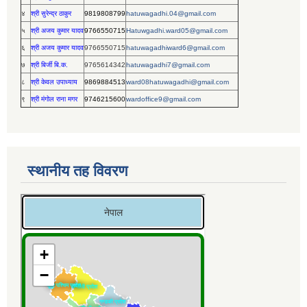
४
श्री सुरेन्द्र ठाकुर
9819808799
hatuwagadhi.04@gmail.com
५
श्री अजय कुमार यादव
9766550715
Hatuwgadhi.ward05@gmail.com
६
श्री अजय कुमार यादव
9766550715
hatuwagadhiward6@gmail.com
७
श्री बिर्जी बि.क.
9765614342
hatuwagadhi7@gmail.com
८
श्री केवल उपाध्याय
9869884513
ward08hatuwagadhi@gmail.com
९
श्री मंगोल राना मगर
9746215600
wardoffice9@gmail.com
स्थानीय तह विवरण