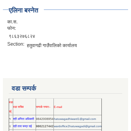
एलिना बस्नेत
का.स.
फोन:
९८६३२७६८२४
Section:
हतुवागढी गाउँपालिको कार्यालय
वडा सम्पर्क
वडा
वडा सचिव
सम्पर्क नम्वरः-
E-mail
नं.
१
श्री अनिता अधिकारी
9842008954
hatuwagadhiward1@gmail.com
२
श्री तारा चन्द्र राई
9862127442
wardoffice2hatuwagadi@gmail.com