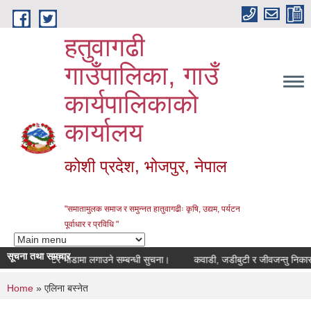
Skip to main content
हतुवागढी
गाउँपालिका, गाउँ
कार्यपालिकाको
कार्यालय
कोशी प्रदेश, भोजपुर, नेपाल
"समातामुलक समाज र समुन्नत हातुवागढीः कृषि, उद्यम, पर्यटन
पूर्वाधार र प्रविधि "
सूचना तथा समचार
ा।
सटर भाडामा लगाउने सम्बन्धी सुचना।
कवाडी, जडीबुटी र जीवजन्तु निकासी क
You are here
Home
» एलिना बस्नेत