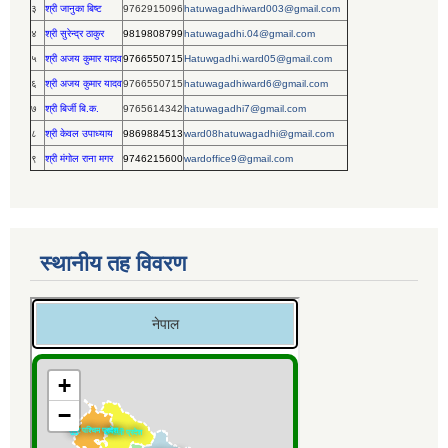
३
श्री जानुका बिष्ट
9762915096
hatuwagadhiward003@gmail.com
४
श्री सुरेन्द्र ठाकुर
9819808799
hatuwagadhi.04@gmail.com
५
श्री अजय कुमार यादव
9766550715
Hatuwgadhi.ward05@gmail.com
६
श्री अजय कुमार यादव
9766550715
hatuwagadhiward6@gmail.com
७
श्री बिर्जी बि.क.
9765614342
hatuwagadhi7@gmail.com
८
श्री केवल उपाध्याय
9869884513
ward08hatuwagadhi@gmail.com
९
श्री मंगोल राना मगर
9746215600
wardoffice9@gmail.com
स्थानीय तह विवरण